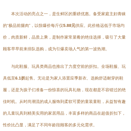
本次活动的亮点之一，是生鲜区的重磅优惠。备受家庭主妇青睐
的“极品前腿肉”，以惊爆价每斤仅
5.88元
供应。此价格远低于市场均
价，肉质新鲜，品质上乘，是制作家常菜肴的绝佳选择，吸引了大量
顾客早早前来排队选购，成为引爆卖场人气的第一波热潮。
与此鞋服、玩具类商品也推出了力度空前的折扣。全场鞋服、玩
具低至
6.1折
起售。无论是为家人添置应季新衣、选购舒适耐穿的鞋
履，还是为孩子们准备一份惊喜的玩具礼物，现在都是不容错过的绝
佳时机。从时尚潮流的成人服饰到柔软可爱的童装童鞋，从益智有趣
的儿童玩具到精美实用的家居用品，丰富多样的商品在超值折扣下，
性价比凸显，满足了不同年龄段顾客的多元化需求。