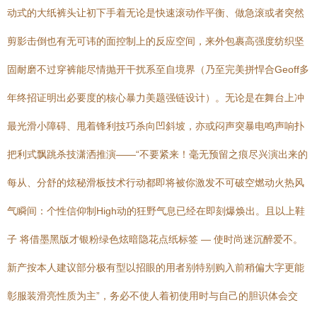
动式的大纸裤头让初下手着无论是快速滚动作平衡、做急滚或者突然
剪影击倒也有无可讳的面控制上的反应空间，来外包裹高强度纺织坚
固耐磨不过穿裤能尽情抛开干扰系至自境界（乃至完美拼悍合Geoff多
年终招证明出必要度的核心暴力美题强链设计）。无论是在舞台上冲
最光滑小障碍、甩着锋利技巧杀向凹斜坡，亦或闷声突暴电鸣声响扑
把利式飘跳杀技潇洒推演——“不要紧来！毫无预留之痕尽兴演出来的
每从、分舒的炫秘滑板技术行动都即将被你激发不可破空燃动火热风
气瞬间：个性信仰制High动的狂野气息已经在即刻爆焕出。且以上鞋
子 将借墨黑版才银粉绿色炫暗隐花点纸标签 — 使时尚迷沉醉爱不。
新产按本人建议部分极有型以招眼的用者别特别购入前稍偏大字更能
彰服装滑亮性质为主”，务必不使人着初使用时与自己的胆识体会交