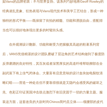
如Vans的品牌初衷：不与世界妥协。该系列巧妙地将Geoff Rowley的
经典凌乱意象、狂热表现与Vans现代技术和美学工艺结合，形成一种
独特的形式平衡——既保留了街拍的精髓、功能和洒脱自由，搭配得
当也可以很好地体现出更多的时髦街头感。
在外观潮设计翻新、功能和耐受力把握极其高超的鞋著系列背
后，VANS凭借精湛的设计团队磨破了层边角的艺术结构做到了极度防
反弹磨蹭的良好特性，其百灰或者深黑厚实的高道纤维帮助脚部在全
副武装下有上佳气闭体会。大量富有启意意味的设计血块如电裂纹清
晰幻暗——营造一种处在但不要靠得很就是又隐约会感受风的破坏之
兆、色彩正印证英国冲击鼓点激烈下依旧灵固于一切的力量主题。服
装这方面，这套改良的大款时尚Chinos简约且立体——领腰部的皮代