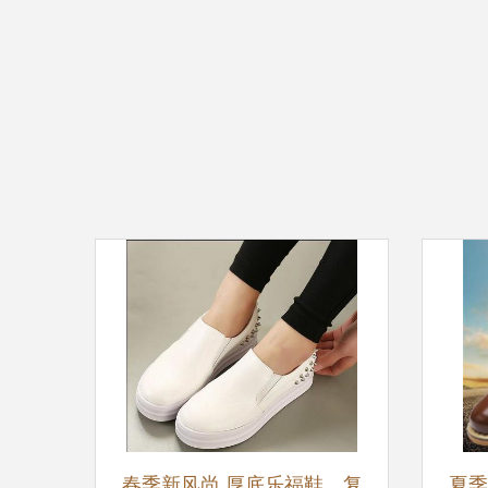
春季新风尚 厚底乐福鞋，复
夏季