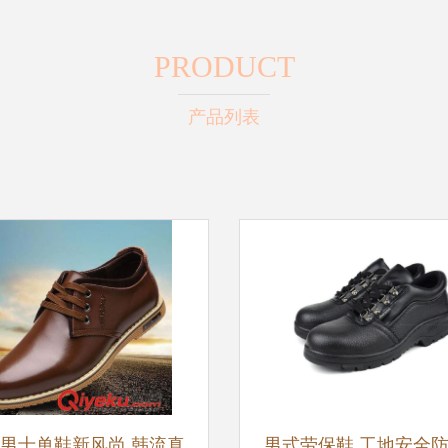
PRODUCT
产品列表
男士单鞋新风尚 韩流真
男式劳保鞋 工地安全